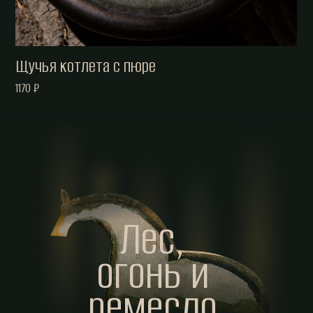
Щучья котлета с пюре
1170 ₽
Лес,
огонь и
ремесло