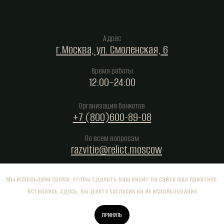
Адрес
г.Москва, ул. Смоленская, 6
Время работы
12:00–24:00
Организация банкетов
+7 (800)600-89-08
По всем вопросам
razvitie@relict.moscow
Мы используем cookie, чтобы сделать ваш визит на сайте еще приятнее.
Оставаясь здесь, вы даете согласие на их использование
© 2025. Все права
защищены
Политика конфиденциальности
ПРИНЯТЬ
ООО Жордан ИНН 9704161956