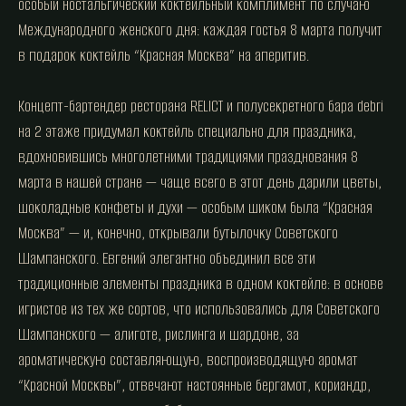
особый ностальгический коктейльный комплимент по случаю
Международного женского дня: каждая гостья 8 марта получит
в подарок коктейль “Красная Москва” на аперитив.
Концепт-бартендер ресторана RELICT и полусекретного бара debri
на 2 этаже придумал коктейль специально для праздника,
вдохновившись многолетними традициями празднования 8
марта в нашей стране — чаще всего в этот день дарили цветы,
шоколадные конфеты и духи — особым шиком была “Красная
Москва” — и, конечно, открывали бутылочку Советского
Шампанского. Евгений элегантно объединил все эти
традиционные элементы праздника в одном коктейле: в основе
игристое из тех же сортов, что использовались для Советского
Шампанского — алиготе, рислинга и шардоне, за
ароматическую составляющую, воспроизводящую аромат
“Красной Москвы”, отвечают настоянные бергамот, кориандр,